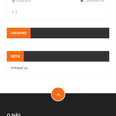
03/30/2019
Comments off
[...]
ARCHIVES
META
Prihlásiť sa
O NÁS