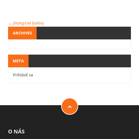
←
Ekologické balóny
ARCHIVES
META
Prihlásiť sa
O NÁS